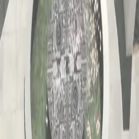
buehler@purkeramik.de
Rumfordstraße 36, 80469 München
Vertrag widerrufen
Impressum
Datenschutz
FAQ
AGBs
Partner
Copyright 2026 Suzanne Bühler