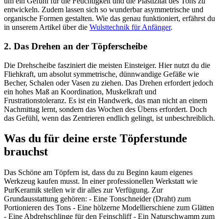
um ein Gefühl für die Feuchtigkeit und die Plastizität des Tons zu
entwickeln. Zudem lassen sich so wunderbar asymmetrische und
organische Formen gestalten. Wie das genau funktioniert, erfährst du
in unserem Artikel über die
Wulsttechnik für Anfänger
.
2. Das Drehen an der Töpferscheibe
Die Drehscheibe fasziniert die meisten Einsteiger. Hier nutzt du die
Fliehkraft, um absolut symmetrische, dünnwandige Gefäße wie
Becher, Schalen oder Vasen zu ziehen. Das Drehen erfordert jedoch
ein hohes Maß an Koordination, Muskelkraft und
Frustrationstoleranz. Es ist ein Handwerk, das man nicht an einem
Nachmittag lernt, sondern das Wochen des Übens erfordert. Doch
das Gefühl, wenn das Zentrieren endlich gelingt, ist unbeschreiblich.
Was du für deine erste Töpferstunde
brauchst
Das Schöne am Töpfern ist, dass du zu Beginn kaum eigenes
Werkzeug kaufen musst. In einer professionellen Werkstatt wie
PurKeramik stellen wir dir alles zur Verfügung. Zur
Grundausstattung gehören: - Eine Tonschneider (Draht) zum
Portionieren des Tons - Eine hölzerne Modellierschiene zum Glätten
- Eine Abdrehschlinge für den Feinschliff - Ein Naturschwamm zum