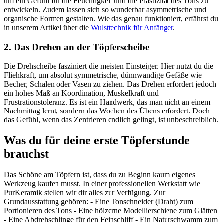
um ein Gefühl für die Feuchtigkeit und die Plastizität des Tons zu
entwickeln. Zudem lassen sich so wunderbar asymmetrische und
organische Formen gestalten. Wie das genau funktioniert, erfährst du
in unserem Artikel über die
Wulsttechnik für Anfänger
.
2. Das Drehen an der Töpferscheibe
Die Drehscheibe fasziniert die meisten Einsteiger. Hier nutzt du die
Fliehkraft, um absolut symmetrische, dünnwandige Gefäße wie
Becher, Schalen oder Vasen zu ziehen. Das Drehen erfordert jedoch
ein hohes Maß an Koordination, Muskelkraft und
Frustrationstoleranz. Es ist ein Handwerk, das man nicht an einem
Nachmittag lernt, sondern das Wochen des Übens erfordert. Doch
das Gefühl, wenn das Zentrieren endlich gelingt, ist unbeschreiblich.
Was du für deine erste Töpferstunde
brauchst
Das Schöne am Töpfern ist, dass du zu Beginn kaum eigenes
Werkzeug kaufen musst. In einer professionellen Werkstatt wie
PurKeramik stellen wir dir alles zur Verfügung. Zur
Grundausstattung gehören: - Eine Tonschneider (Draht) zum
Portionieren des Tons - Eine hölzerne Modellierschiene zum Glätten
- Eine Abdrehschlinge für den Feinschliff - Ein Naturschwamm zum